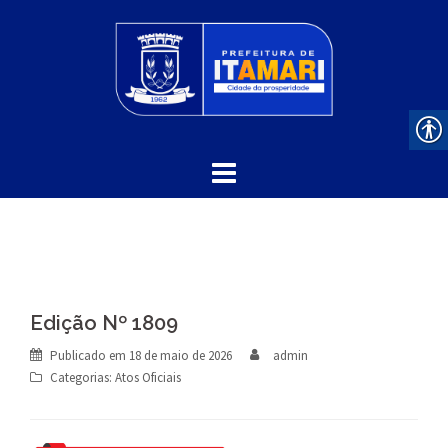
Skip
to
content
Edição Nº 1809
Publicado em
18 de maio de 2026
admin
Categorias:
Atos Oficiais