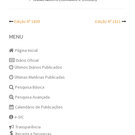
Post
Edição Nº 1809
Edição Nº 1811
navigation
MENU
Página Inicial
Diário Oficial
Últimos Diários Publicados
Últimas Matérias Publicadas
Pesquisa Básica
Pesquisa Avançada
Calendário de Publicações
e-SIC
Transparência
Receita e Despesas