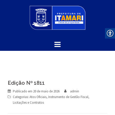
Skip
to
content
Edição Nº 1811
Publicado em
20 de maio de 2026
admin
Categorias:
Atos Oficiais
,
Instrumento de Gestão Fiscal
,
Licitações e Contratos