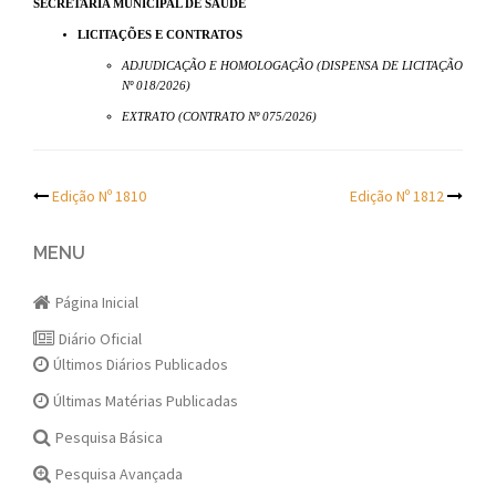
SECRETARIA MUNICIPAL DE SAÚDE
LICITAÇÕES E CONTRATOS
ADJUDICAÇÃO E HOMOLOGAÇÃO (DISPENSA DE LICITAÇÃO
Nº 018/2026)
EXTRATO (CONTRATO Nº 075/2026)
Post
Edição Nº 1810
Edição Nº 1812
navigation
MENU
Página Inicial
Diário Oficial
Últimos Diários Publicados
Últimas Matérias Publicadas
Pesquisa Básica
Pesquisa Avançada