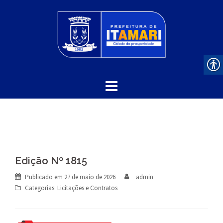
Skip
to
content
Edição Nº 1815
Publicado em
27 de maio de 2026
admin
Categorias:
Licitações e Contratos