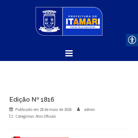
Skip
to
content
Edição Nº 1816
Publicado em
28 de maio de 2026
admin
Categorias:
Atos Oficiais