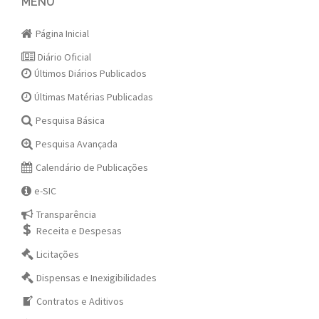
navigation
MENU
Página Inicial
Diário Oficial
Últimos Diários Publicados
Últimas Matérias Publicadas
Pesquisa Básica
Pesquisa Avançada
Calendário de Publicações
e-SIC
Transparência
Receita e Despesas
Licitações
Dispensas e Inexigibilidades
Contratos e Aditivos