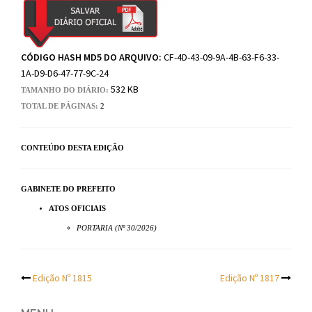
CÓDIGO HASH MD5 DO ARQUIVO:
CF-4D-43-09-9A-4B-63-F6-33-
1A-D9-D6-47-77-9C-24
532 KB
TAMANHO DO DIÁRIO:
TOTAL DE PÁGINAS:
2
CONTEÚDO DESTA EDIÇÃO
GABINETE DO PREFEITO
ATOS OFICIAIS
PORTARIA (Nº 30/2026)
Post
Edição Nº 1815
Edição Nº 1817