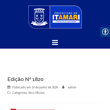
Skip
to
content
Edição Nº 1820
Publicado em
10 de junho de 2026
admin
Categorias:
Atos Oficiais