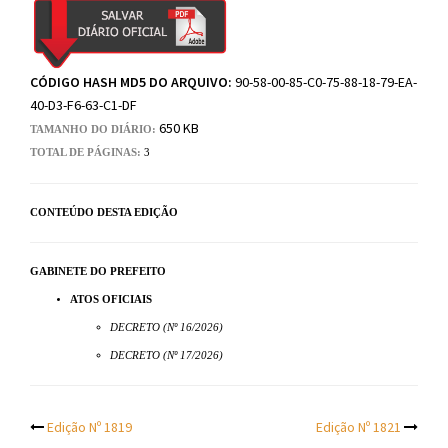
CÓDIGO HASH MD5 DO ARQUIVO:
90-58-00-85-C0-75-88-18-79-EA-
40-D3-F6-63-C1-DF
650 KB
TAMANHO DO DIÁRIO:
TOTAL DE PÁGINAS:
3
CONTEÚDO DESTA EDIÇÃO
GABINETE DO PREFEITO
ATOS OFICIAIS
DECRETO (Nº 16/2026)
DECRETO (Nº 17/2026)
Post
Edição Nº 1819
Edição Nº 1821