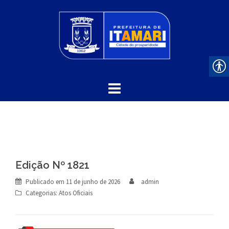
Skip
to
content
Edição Nº 1821
Publicado em
11 de junho de 2026
admin
Categorias:
Atos Oficiais